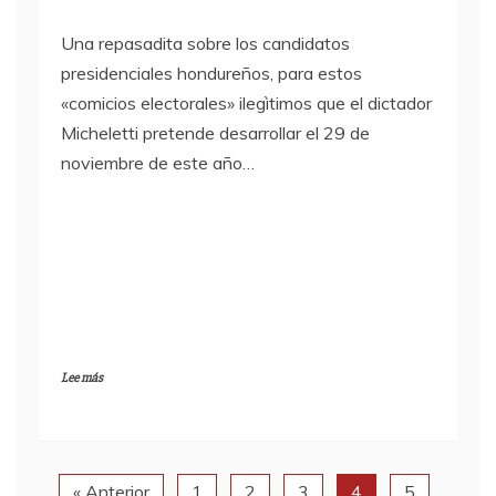
Una repasadita sobre los candidatos
presidenciales hondureños, para estos
«comicios electorales» ilegìtimos que el dictador
Micheletti pretende desarrollar el 29 de
noviembre de este año…
Lee más
« Anterior
1
2
3
4
5