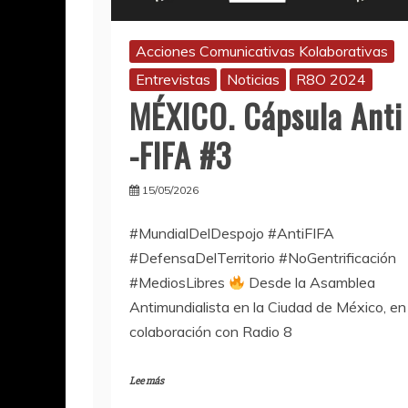
Acciones Comunicativas Kolaborativas
Entrevistas
Noticias
R8O 2024
MÉXICO. Cápsula Anti
-FIFA #3
15/05/2026
#MundialDelDespojo #AntiFIFA
#DefensaDelTerritorio #NoGentrificación
#MediosLibres
Desde la Asamblea
Antimundialista en la Ciudad de México, en
colaboración con Radio 8
Lee más