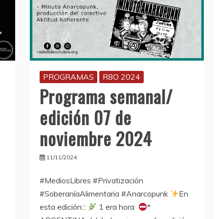
PROGRAMAS
R8O 2024
Programa semanal/
edición 07 de
noviembre 2024
11/11/2024
#MediosLibres #Privatización
#SoberaníaAlimentaria #Anarcopunk
En
esta edición:::
1 era hora
*