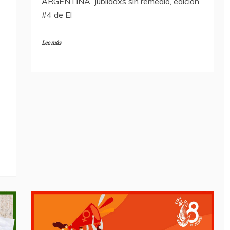
ARGENTINA. Jubiladxs sin remedio, edición
#4 de El
Lee más