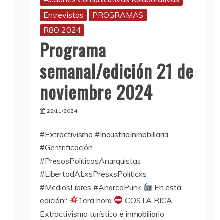
Entrevistas
PROGRAMAS
R8O 2024
Programa
semanal/edición 21 de
noviembre 2024
22/11/2024
#Extractivismo #IndustriaInmobiliaria
l
#Gentrificación
#PresosPolíticosAnarquistas
#LibertadALxsPresxsPolíticxs
#MediosLibres #AnarcoPunk
En esta
edición::
1era hora
COSTA RICA.
Extractivismo turístico e inmobiliario