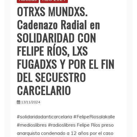
OTRXS MUNDXS.
Cadenazo Radial en
SOLIDARIDAD CON
FELIPE RÍOS, LXS
FUGADXS Y POR EL FIN
DEL SECUESTRO
CARCELARIO
13/11/2024
#solidaridadanticarcelaria #FelipeRiosalakalle
#medioslibres #radioslibres Felipe Ríos preso
anarquista condenado a 12 años por el caso