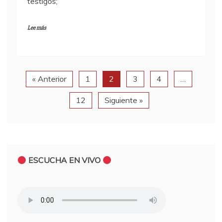
testigos;
Lee más
« Anterior
1
2
3
4
…
12
Siguiente »
ESCUCHA EN VIVO