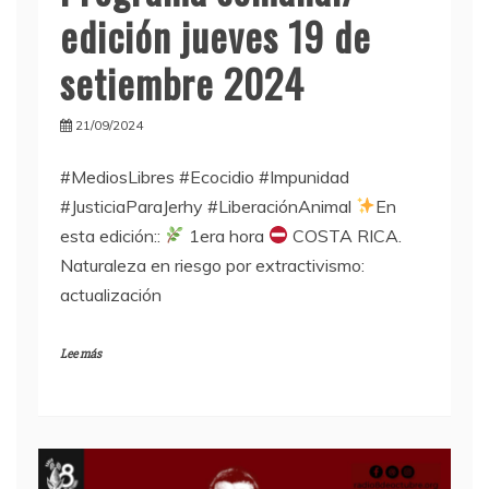
edición jueves 19 de
setiembre 2024
21/09/2024
#MediosLibres #Ecocidio #Impunidad
#JusticiaParaJerhy #LiberaciónAnimal
En
esta edición::
1era hora
COSTA RICA.
Naturaleza en riesgo por extractivismo:
actualización
Lee más