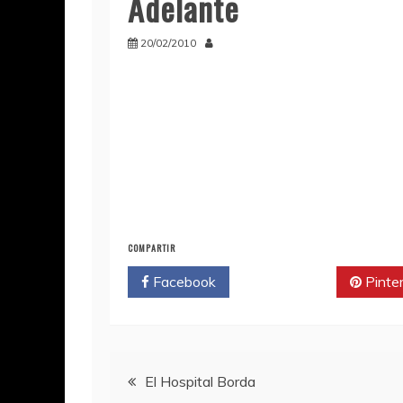
Adelante
20/02/2010
COMPARTIR
Facebook
Twitter
Pinte
Navegación
El Hospital Borda