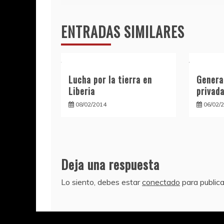
de
ENTRADAS SIMILARES
entradas
Lucha por la tierra en
Genera
Liberia
privad
08/02/2014
06/02/
Deja una respuesta
Lo siento, debes estar
conectado
para publica