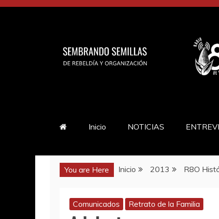
Saltar
al
contenido
Inicio
NOTICIAS
ENTREV
Inicio
2013
R8O Histó
You are Here
Comunicados
Retrato de la Familia