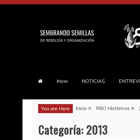
Saltar
al
contenido
Inicio
NOTICIAS
ENTREV
Inicio
R8O Históricos
You are Here
Categoría:
2013