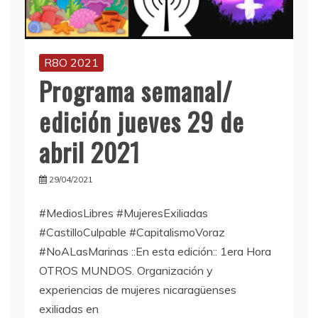
R8O 2021
Programa semanal/
edición jueves 29 de
abril 2021
29/04/2021
#MediosLibres #MujeresExiliadas
#CastilloCulpable #CapitalismoVoraz
#NoALasMarinas ::En esta edición:: 1era Hora
OTROS MUNDOS. Organización y
experiencias de mujeres nicaragüenses
exiliadas en