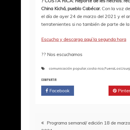
? COSTA RICA: Reporte de les hechos: reci
China Kichá, pueblo Cabécar.
Con la voz de
el día de ayer 24 de marzo del 2021 y el a
terratenientes si no también de parte de la
Escucha y descarga aquí la segunda hora
?? Nos escuchamos
comunicación popular
,
costa rica
,
FueraLosUsurp
COMPARTIR
Facebook
Twitter
Pinte
Navegación
Programa semanal/ edición 18 de marz