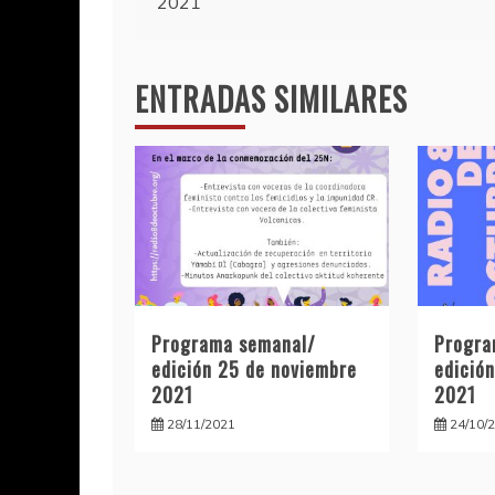
2021
de
entradas
ENTRADAS SIMILARES
Programa semanal/
Progra
edición 25 de noviembre
edició
2021
2021
28/11/2021
24/10/