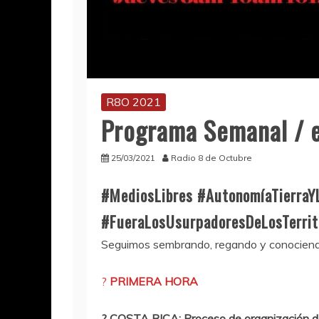
R8O 2021
Programa Semanal / e
25/03/2021
Radio 8 de Octubre
#MediosLibres #AutonomíaTierraY
#FueraLosUsurpadoresDeLosTerrit
Seguimos sembrando, regando y conociendo 
?
PRIMERA HORA
? COSTA RICA: Proceso de organización de