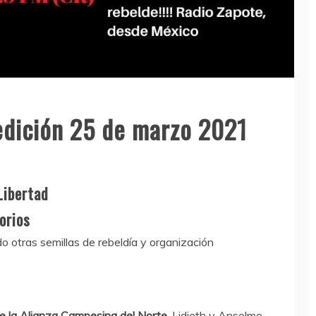
dición 25 de marzo 2021
Libertad
orios
otras semillas de rebeldía y organización
 la Alianza Campesina del Norte.
Lidieth y Anselmo