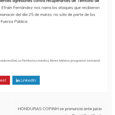
entes agresiones contra recuperantes de Territorio de
 Efraín Fernández nos narra los ataques que recibieron
manacer del día 25 de marzo, no sólo de parte de los
 Fuerza Pública.
adoresDeLosTerritorios
,
medios libres
,
México
,
programa semanal
rest
LinkedIn
o
HONDURAS COPINH se pronuncia ante juicio