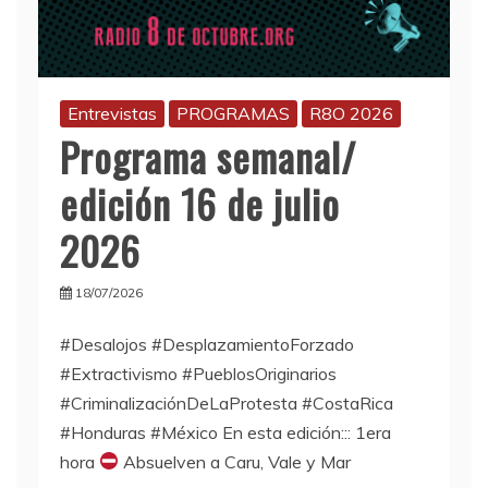
Entrevistas
PROGRAMAS
R8O 2026
Programa semanal/
edición 16 de julio
2026
18/07/2026
#Desalojos #DesplazamientoForzado
#Extractivismo #PueblosOriginarios
#CriminalizaciónDeLaProtesta #CostaRica
#Honduras #México En esta edición::: 1era
hora
Absuelven a Caru, Vale y Mar