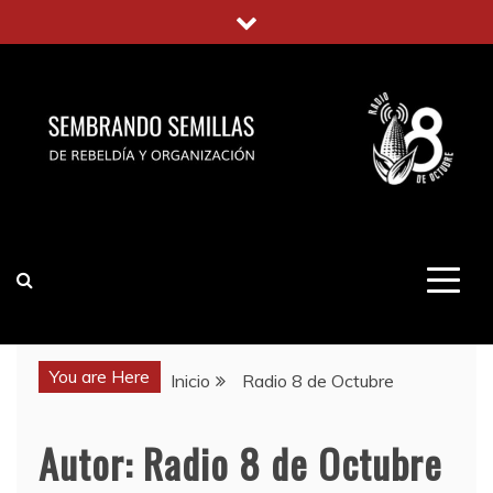
Saltar
al
contenido
You are Here
Inicio
Radio 8 de Octubre
Autor:
Radio 8 de Octubre