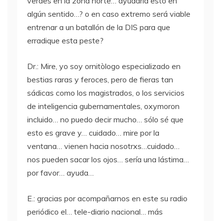
verdes en la zona norte… ayudaría esto en
algún sentido…? o en caso extremo será viable
entrenar a un batallón de la
DIS
para que
erradique esta peste?
Dr.: Mire, yo soy ornitòlogo especializado en
bestias raras y feroces, pero de fieras tan
sádicas como los magistrados, o los servicios
de inteligencia gubernamentales, oxymoron
incluido… no puedo decir mucho… sólo sé que
esto es grave y… cuidado… mire por la
ventana… vienen hacia nosotrxs…cuidado…
nos pueden sacar los ojos… sería una lástima…
por favor… ayuda…
E.: gracias por acompañarnos en este su radio
periódico el… tele-diario nacional… más