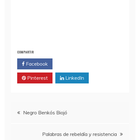
COMPARTIR
Facebook
Twitter
Pinterest
LinkedIn
Navegación
Negro Benkós Biojó
de
Palabras de rebeldía y resistencia