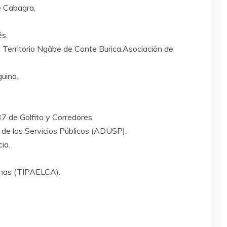
e Cabagra.
s.
Territorio Ngäbe de Conte Burica.Asociación de
guina.
37 de Golfito y Corredores.
 de los Servicios Públicos (ADUSP).
ia.
enas (TIPAELCA).