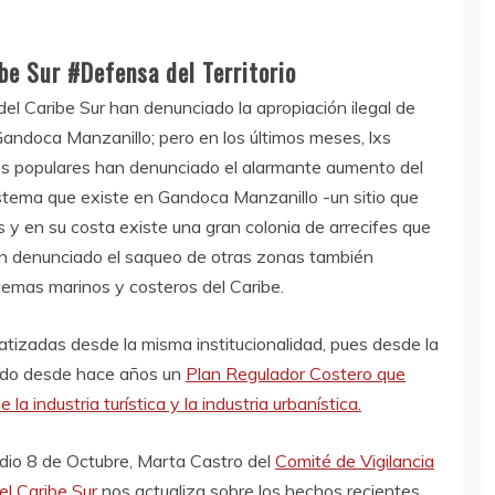
e Sur #Defensa del Territorio
el Caribe Sur han denunciado la apropiación ilegal de
 Gandoca Manzanillo; pero en los últimos meses, lxs
es populares han denunciado el alarmante aumento del
istema que existe en Gandoca Manzanillo -un sitio que
y en su costa existe una gran colonia de arrecifes que
n denunciado el saqueo de otras zonas también
emas marinos y costeros del Caribe.
tizadas desde la misma institucionalidad, pues desde la
ido desde hace años un
Plan Regulador Costero que
a industria turística y la industria urbanística.
adio 8 de Octubre, Marta Castro del
Comité de Vigilancia
l Caribe Sur
nos actualiza sobre los hechos recientes