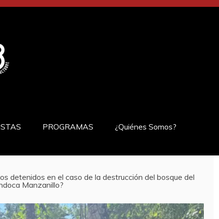
ISTAS
PROGRAMAS
¿Quiénes Somos?
s detenidos en el caso de la destrucción del bosque del
andoca Manzanillo?