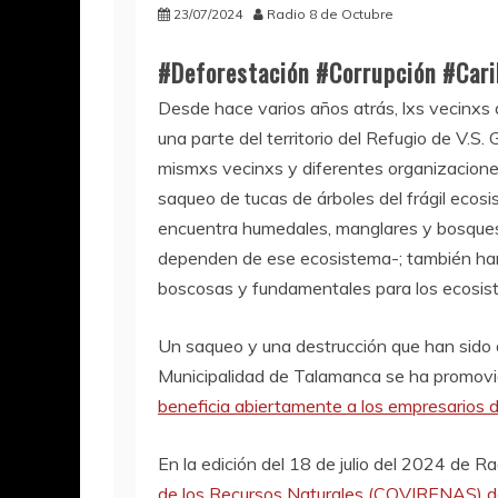
23/07/2024
Radio 8 de Octubre
#Deforestación #Corrupción #Carib
Desde hace varios años atrás, lxs vecinxs d
una parte del territorio del Refugio de V.S.
mismxs vecinxs y diferentes organizacion
saqueo de tucas de árboles del frágil ecos
encuentra humedales, manglares y bosques 
dependen de ese ecosistema-; también ha
boscosas y fundamentales para los ecosist
Un saqueo y una destrucción que han sido a
Municipalidad de Talamanca se ha promov
beneficia abiertamente a los empresarios de l
En la edición del 18 de julio del 2024 de R
de los Recursos Naturales (COVIRENAS) de