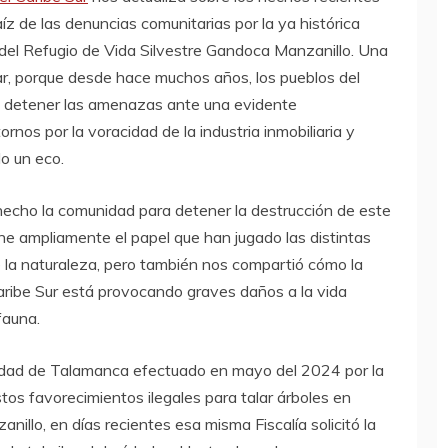
íz de las denuncias comunitarias por la ya histórica
ra del Refugio de Vida Silvestre Gandoca Manzanillo. Una
ar, porque desde hace muchos años, los pueblos del
a detener las amenazas ante una evidente
rnos por la voracidad de la industria inmobiliaria y
do un eco.
 hecho la comunidad para detener la destrucción de este
one ampliamente el papel que han jugado las distintas
 la naturaleza, pero también nos compartió cómo la
l Caribe Sur está provocando graves daños a la vida
fauna.
lidad de Talamanca efectuado en mayo del 2024 por la
tos favorecimientos ilegales para talar árboles en
nillo, en días recientes esa misma Fiscalía solicitó la