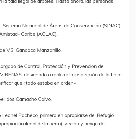
la tala ilegal de árboles. Hasta ahora, las personas
del Sistema Nacional de Áreas de Conservación (SINAC)
 Amistad- Caribe (ACLAC).
de V.S. Gandoca Manzanillo.
cargado de Control, Protección y Prevención de
IRENAS, designado a realizar la inspección de la finca
ificar que «todo estaba en orden».
pellidos Camacho Calvo.
e Leonel Pacheco, primero en apropiarse del Refugio
ropiación ilegal de la tierra), vecino y amigo del