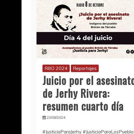
R8O 2024
Reportajes
Juicio por el asesinat
de Jerhy Rivera:
resumen cuarto día
23/08/2024
#JusticiaParaJerhy #JusticiaParaLosPueblo