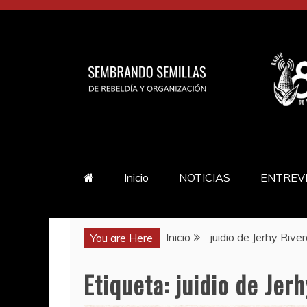
Saltar
al
contenido
Inicio
NOTICIAS
ENTREV
Inicio
juidio de Jerhy Rive
You are Here
Etiqueta:
juidio de Jer