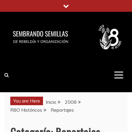
Saltar
al
contenido
You are Here
Inicio
2008
R8O Históricos
Reportajes
Categoría:
Reportajes