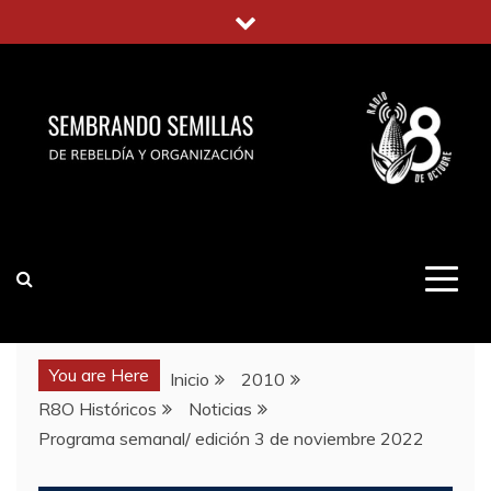
Saltar
al
contenido
You are Here
Inicio
2010
R8O Históricos
Noticias
Programa semanal/ edición 3 de noviembre 2022