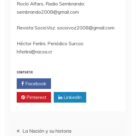
Rocío Alfaro, Radio Sembrando:
sembrando2008@gmail.com
Revista SocioVoz: sociovoz2008@gmail.com
Héctor Ferlini, Periódico Surcos:
hferlini@racsa.cr
COMPARTIR
Facebook
Twitter
Pinterest
LinkedIn
Navegación
La Nación y su historia