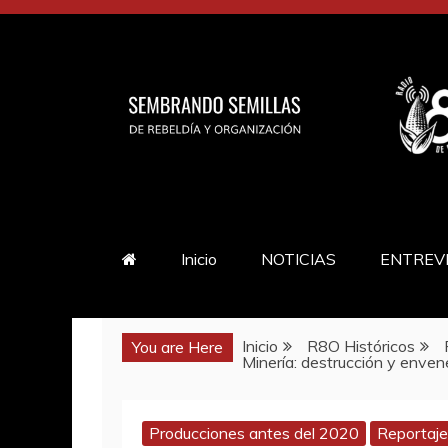
Saltar
al
contenido
Inicio
NOTICIAS
ENTREV
Inicio
R8O Históricos
You are Here
Minería: destrucción y enve
Producciones antes del 2020
Reportaj