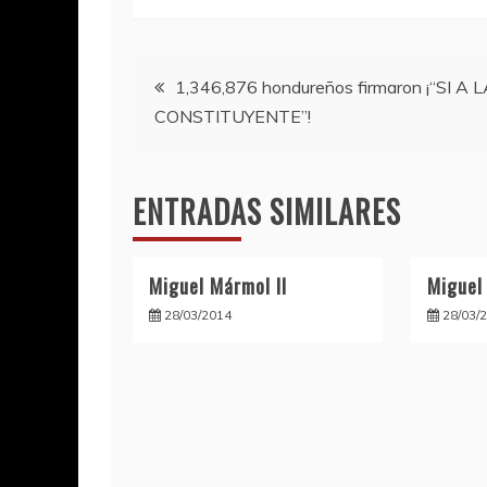
Navegación
1,346,876 hondureños firmaron ¡“SI A 
CONSTITUYENTE”!
de
entradas
ENTRADAS SIMILARES
Miguel Mármol II
Miguel
28/03/2014
28/03/