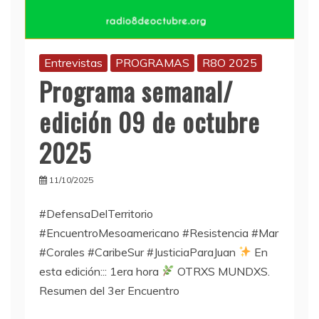
Entrevistas
PROGRAMAS
R8O 2025
Programa semanal/
edición 09 de octubre
2025
11/10/2025
#DefensaDelTerritorio
#EncuentroMesoamericano #Resistencia #Mar
#Corales #CaribeSur #JusticiaParaJuan
En
esta edición::: 1era hora
OTRXS MUNDXS.
Resumen del 3er Encuentro