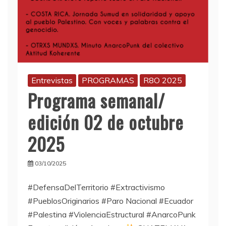
Entrevistas
PROGRAMAS
R8O 2025
Programa semanal/
edición 02 de octubre
2025
03/10/2025
#DefensaDelTerritorio #Extractivismo
#PueblosOriginarios #Paro Nacional #Ecuador
#Palestina #ViolenciaEstructural #AnarcoPunk