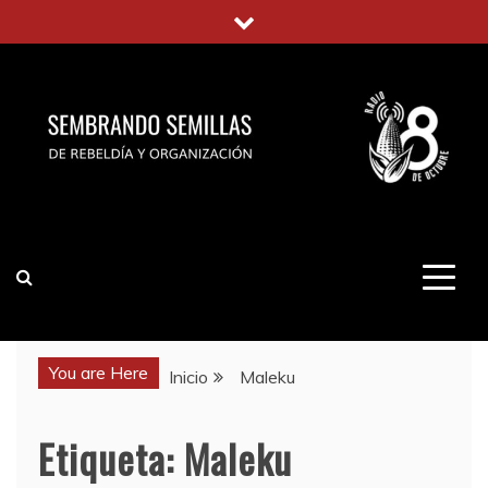
Saltar
al
contenido
You are Here
Inicio
Maleku
Etiqueta:
Maleku