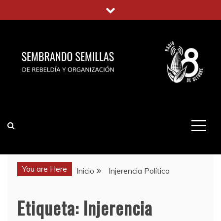
Saltar
al
contenido
You are Here
Inicio
Injerencia Política
Etiqueta:
Injerencia