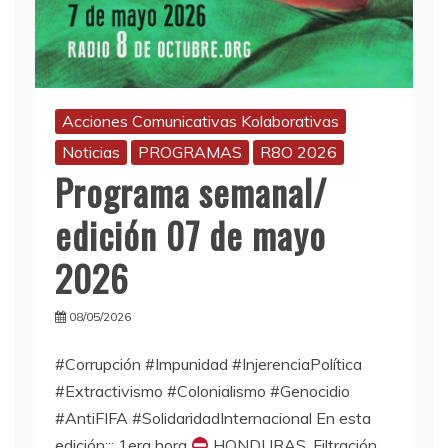
Acciones Comunicativas Kolaborativas
Noticias
PROGRAMAS
R8O 2026
Programa semanal/
edición 07 de mayo
2026
08/05/2026
#Corrupción #Impunidad #InjerenciaPolítica
#Extractivismo #Colonialismo #Genocidio
#AntiFIFA #SolidaridadInternacional En esta
edición::: 1era hora
HONDURAS. Filtración