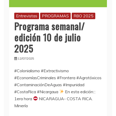
Entrevistas
PROGRAMAS
R8O 2025
Programa semanal/
edición 10 de julio
2025
12/07/2025
#Colonialismo #Extractivismo
#EconomíasCriminales #Frontera #Agrotóxicos
#ContaminaciónDeAguas #Impunidad
#CostaRica #Nicargaua
En esta edición:::
1era hora
NICARAGUA- COSTA RICA.
Minería