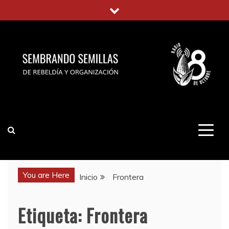
Saltar
al
contenido
You are Here
Inicio
Frontera
Etiqueta:
Frontera