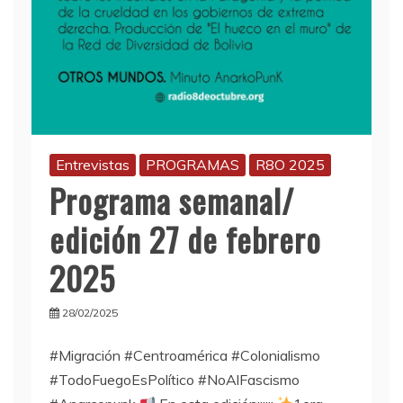
Entrevistas
PROGRAMAS
R8O 2025
Programa semanal/
edición 27 de febrero
2025
28/02/2025
#Migración #Centroamérica #Colonialismo
#TodoFuegoEsPolítico #NoAlFascismo