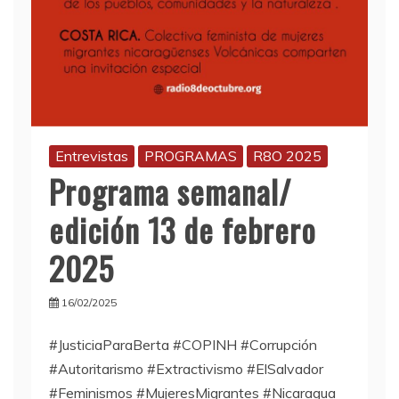
Entrevistas
PROGRAMAS
R8O 2025
Programa semanal/
edición 13 de febrero
2025
16/02/2025
#JusticiaParaBerta #COPINH #Corrupción
#Autoritarismo #Extractivismo #ElSalvador
#Feminismos #MujeresMigrantes #Nicaragua