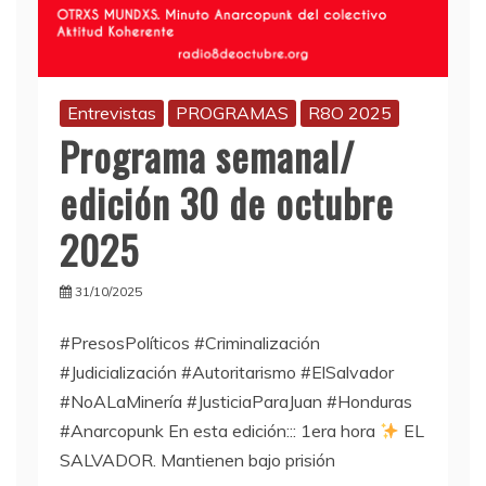
Entrevistas
PROGRAMAS
R8O 2025
Programa semanal/
edición 30 de octubre
2025
31/10/2025
#PresosPolíticos #Criminalización
#Judicialización #Autoritarismo #ElSalvador
#NoALaMinería #JusticiaParaJuan #Honduras
#Anarcopunk En esta edición::: 1era hora
EL
SALVADOR. Mantienen bajo prisión