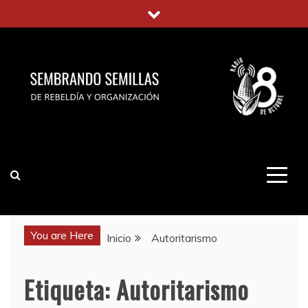
Saltar
al
contenido
You are Here
Inicio
Autoritarismo
Etiqueta:
Autoritarismo