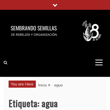
Saltar
al
contenido
You are Here
Inicio
agua
Etiqueta:
agua