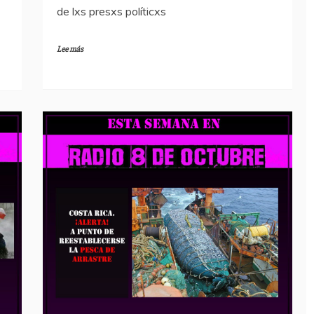
de lxs presxs políticxs
Lee más